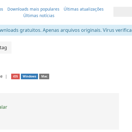
os
Downloads mais populares
Últimas atualizações
Últimas notícias
nloads gratuitos. Apenas arquivos originais. Vírus verific
tag
re
❘
iOS
Windows
Mac
alar