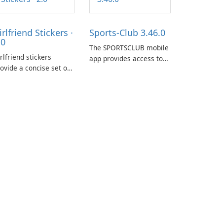
irlfriend Stickers ·
Sports-Club 3.46.0
.0
The SPORTSCLUB mobile
rlfriend stickers
app provides access to
ovide a concise set of
the SPORTSCLUB fitness
pressions for daily
studio from a
at on iPhone, iPad, and
smartphone, focusing on
her Apple devices. The
scheduling, data
llection centers on
tracking, and training
rly imagery designed
support. It aims to
o accompany
streamline daily
nversations with a
workouts and trainer
ghthearted tone.
collaboration.