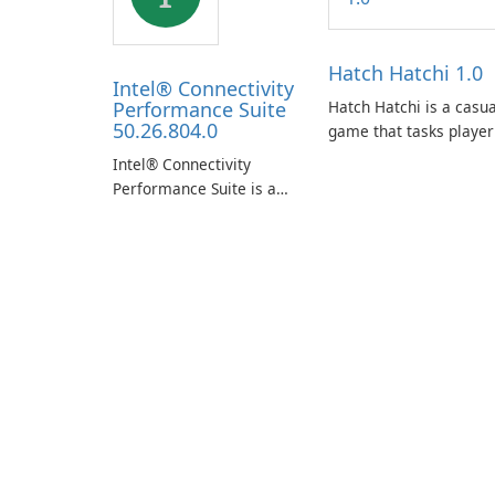
Hatch Hatchi 1.0
Intel® Connectivity
Performance Suite
Hatch Hatchi is a casua
50.26.804.0
game that tasks player
with achieving a high
Intel® Connectivity
score, hatching eggs,
Performance Suite is a
and sharing progress
network optimization
with friends. The
utility designed to
experience centers on
identify factors that
incubating eggs and
affect connectivity and
expanding gameplay
apply adaptive
through continued
adjustments.
hatching.