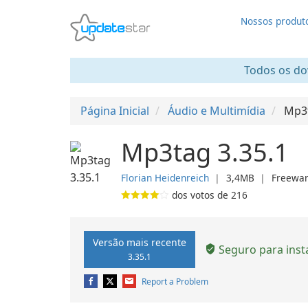
Nossos produt
Todos os dow
Página Inicial
Áudio e Multimídia
Mp3
Mp3tag 3.35.1
Florian Heidenreich
❘
3,4MB
❘
Freewa
dos votos de
216
Versão mais recente
Seguro para inst
3.35.1
Report a Problem