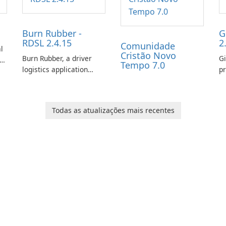
Burn Rubber -
G
RDSL 2.4.15
2
Comunidade
l
Cristão Novo
Burn Rubber, a driver
Gi
s
Tempo 7.0
logistics application
pr
from Rail Delivery
ex
Services, is designed to
ch
streamline
ot
Todas as atualizações mais recentes
communication between
co
drivers and dispatchers,
gi
focusing on efficient
t
information sharing to
co
support day-to-day
li
coordination and
operations.